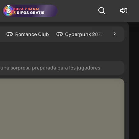
¡GIRA Y GANA!
3
GIROS GRATIS
Romance Club
Cyberpunk 2077
Kingdom
 una sorpresa preparada para los jugadores