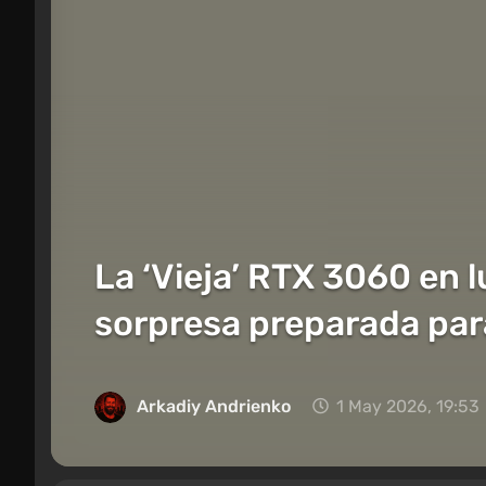
La ‘Vieja’ RTX 3060 en 
sorpresa preparada par
Arkadiy Andrienko
1 May 2026, 19:53