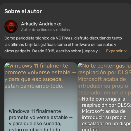
Sobre el autor
Arkadiy Andrienko
Autor de artículos y noticias
Como periodista técnico de VGTimes, disfruto discutiendo tanto
las últimas tarjetas gráficas como el hardware de consolas y
otros gadgets. Desde 2018, escribo sobre juegos y equipos; mi
...
Expandir
experiencia en el campo de la ingeniería de sonido me ha
permitido comprender bien los matices de las tecnologías de
audio, y mi amor por la electrónica me ha llevado a estudiar el
interior de las PC, por lo que siempre estoy en busca de algo
nuevo e interesante en el ámbito del hardware para juegos.
No te contengas la
respiración por DLSS
Windows 11 finalmente
Microsoft acaba de
promete volverse estable —
introducir su propio
y para que eso suceda,
escalador en un dispo
están cambiando todo.
portátil