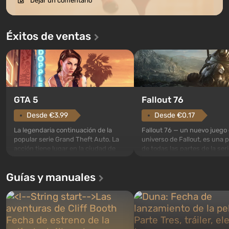
Dejar un comentario
Éxitos de ventas
GTA 5
Fallout 76
Desde €3.99
Desde €0.17
La legendaria continuación de la
Fallout 76 — un nuevo juego 
popular serie Grand Theft Auto. La
universo de Fallout, es una 
acción tiene lugar en la ciudad de
de todas las partes de la seri
Los Santos, que ya fue apreciada en
excepción. Los eventos com
Grand Theft Auto: San Andreas . Por
en el Refugio 76, el primero 
Guías y manuales
primera vez, el juego contará la
construidos. Este, según la 
historia de tres personajes: Michael,
los especialistas de Vault-Te
Trevor y Franklin, entre los cuales
abrirse primero después de
podrás cambi...
caigan las bombas n...