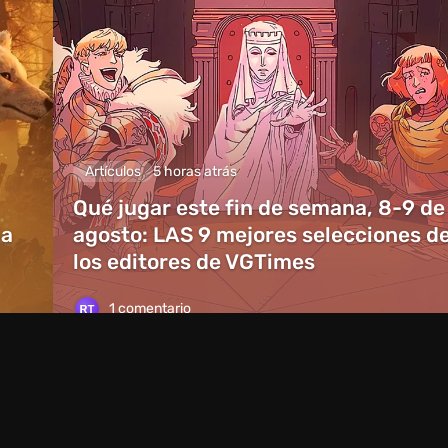
Artículos
5 horas atrás
Qué jugar este fin de semana, 8-9 de
ia
agosto: LAS 9 mejores selecciones d
los editores de VGTimes
1 comentario