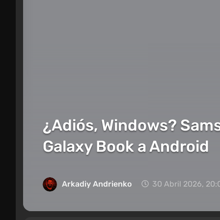
¿Adiós, Windows? Samsun
Galaxy Book a Android
Arkadiy Andrienko
30 Abril 2026, 20: