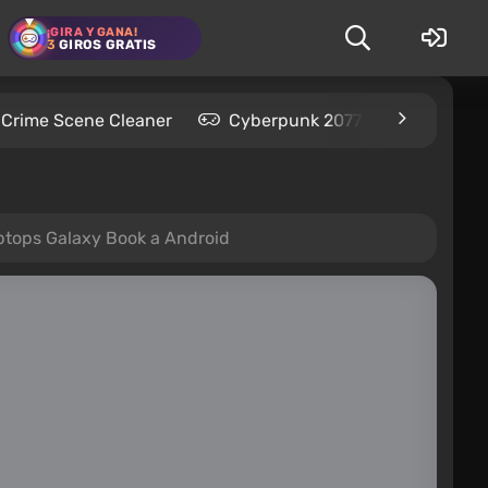
¡GIRA Y GANA!
3
GIROS GRATIS
Crime Scene Cleaner
Cyberpunk 2077
Kingdom
aptops Galaxy Book a Android