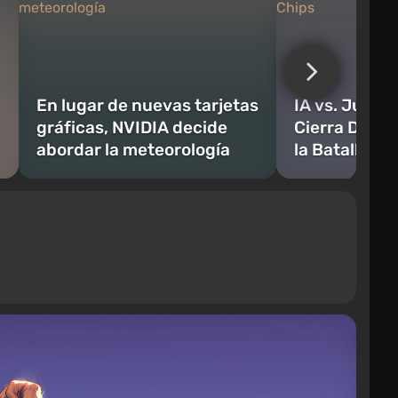
En lugar de nuevas tarjetas
IA vs. Jugad
gráficas, NVIDIA decide
Cierra Despu
abordar la meteorología
la Batalla po