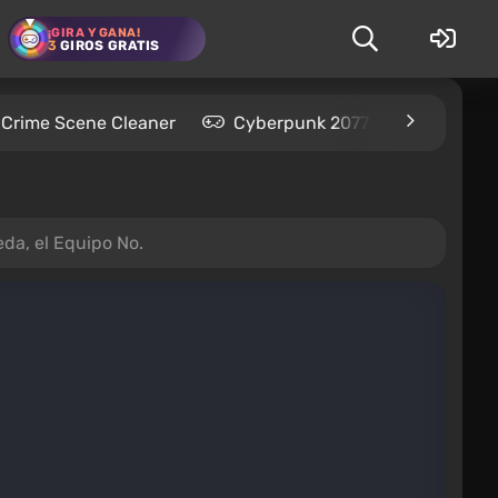
¡GIRA Y GANA!
3
GIROS GRATIS
Crime Scene Cleaner
Cyberpunk 2077
Kingdom
da, el Equipo No.