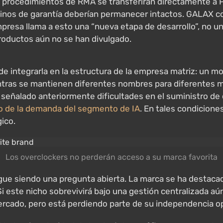
los procedimientos de RMA se transferirán directamente a P
inos de garantía deberían permanecer intactos. GALAX con
mpresa llama a esto una “nueva etapa de desarrollo”, no un
productos aún no se han divulgado.
 de integrarla en la estructura de la empresa matriz: un mo
tras se mantienen diferentes nombres para diferentes m
ha señalado anteriormente dificultades en el suministro
io de la demanda del segmento de IA
. En tales condicione
ico.
Los overclockers no perderán acceso a su marca favorita
gue siendo una pregunta abierta. La marca se ha destac
Si este nicho sobrevivirá bajo una gestión centralizada aú
ado, pero está perdiendo parte de su independencia opera