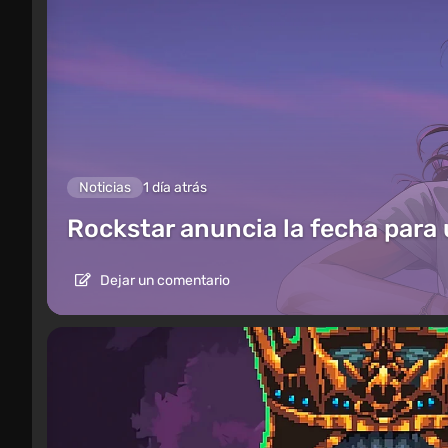
Noticias
1 día atrás
Rockstar anuncia la fecha para
Dejar un comentario