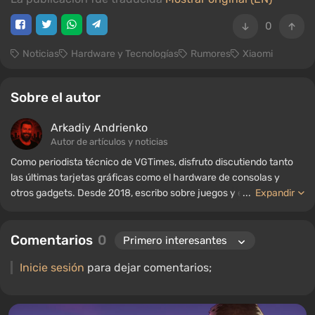
0
Noticias
Hardware y Tecnologías
Rumores
Xiaomi
Sobre el autor
Arkadiy Andrienko
Autor de artículos y noticias
Como periodista técnico de VGTimes, disfruto discutiendo tanto
las últimas tarjetas gráficas como el hardware de consolas y
otros gadgets. Desde 2018, escribo sobre juegos y equipos; mi
...
Expandir
experiencia en el campo de la ingeniería de sonido me ha
permitido comprender bien los matices de las tecnologías de
Comentarios
0
audio, y mi amor por la electrónica me ha llevado a estudiar el
interior de las PC, por lo que siempre estoy en busca de algo
Inicie sesión
para dejar comentarios;
nuevo e interesante en el ámbito del hardware para juegos.