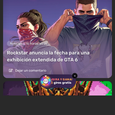
Noticias
16 horas atrás
Rockstar anuncia la fecha para una
exhibición extendida de GTA 6
Dejar un comentario
×
¡GIRA Y GANA!
3
giros gratis