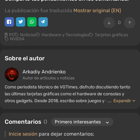
La publicación fue traducida
Mostrar original (EN)
0
PC
Noticias
Hardware y Tecnologías
Tarjetas gráficas
NVIDIA
Sobre el autor
Arkadiy Andrienko
Autor de artículos y noticias
Como periodista técnico de VGTimes, disfruto discutiendo tanto
las últimas tarjetas gráficas como el hardware de consolas y
otros gadgets. Desde 2018, escribo sobre juegos y equipos; mi
...
Expandir
experiencia en el campo de la ingeniería de sonido me ha
permitido comprender bien los matices de las tecnologías de
Comentarios
0
audio, y mi amor por la electrónica me ha llevado a estudiar el
interior de las PC, por lo que siempre estoy en busca de algo
Inicie sesión
para dejar comentarios;
nuevo e interesante en el ámbito del hardware para juegos.