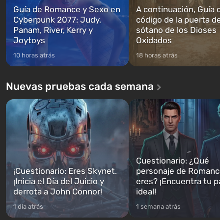
Guía de Romance y Sexo en
A continuación, Guía 
Cyberpunk 2077: Judy,
código de la puerta de
Panam, River, Kerry y
sótano de los Dioses
Joytoys
Oxidados
10 horas atrás
18 horas atrás
Nuevas pruebas cada semana
Cuestionario: ¿Qué
¡Cuestionario: Eres Skynet.
personaje de Romanc
¡Inicia el Día del Juicio y
eres? ¡Encuentra tu p
derrota a John Connor!
ideal!
1 día atrás
1 semana atrás