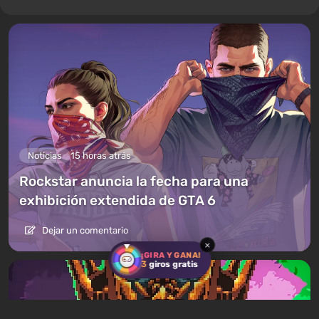
Noticias
15 horas atrás
Rockstar anuncia la fecha para una
exhibición extendida de GTA 6
Dejar un comentario
×
¡GIRA Y GANA!
3
giros gratis