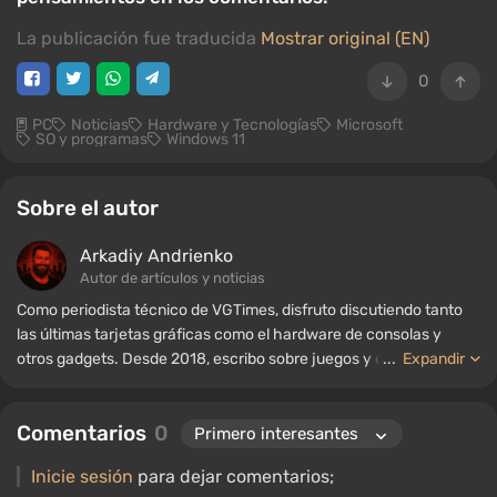
La publicación fue traducida
Mostrar original (EN)
0
PC
Noticias
Hardware y Tecnologías
Microsoft
SO y programas
Windows 11
Sobre el autor
Arkadiy Andrienko
Autor de artículos y noticias
Como periodista técnico de VGTimes, disfruto discutiendo tanto
las últimas tarjetas gráficas como el hardware de consolas y
otros gadgets. Desde 2018, escribo sobre juegos y equipos; mi
...
Expandir
experiencia en el campo de la ingeniería de sonido me ha
permitido comprender bien los matices de las tecnologías de
Comentarios
0
audio, y mi amor por la electrónica me ha llevado a estudiar el
interior de las PC, por lo que siempre estoy en busca de algo
Inicie sesión
para dejar comentarios;
nuevo e interesante en el ámbito del hardware para juegos.