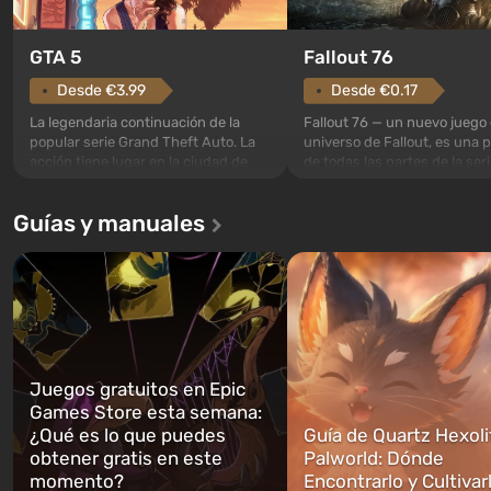
GTA 5
Fallout 76
Desde €3.99
Desde €0.17
La legendaria continuación de la
Fallout 76 — un nuevo juego 
popular serie Grand Theft Auto. La
universo de Fallout, es una 
acción tiene lugar en la ciudad de
de todas las partes de la seri
Los Santos, que ya fue apreciada en
excepción. Los eventos com
Grand Theft Auto: San Andreas . Por
en el Refugio 76, el primero 
Guías y manuales
primera vez, el juego contará la
construidos. Este, según la 
historia de tres personajes: Michael,
los especialistas de Vault-Te
Trevor y Franklin, entre los cuales
abrirse primero después de
podrás cambi...
caigan las bombas n...
Juegos gratuitos en Epic
Games Store esta semana:
¿Qué es lo que puedes
Guía de Quartz Hexoli
obtener gratis en este
Palworld: Dónde
momento?
Encontrarlo y Cultivar