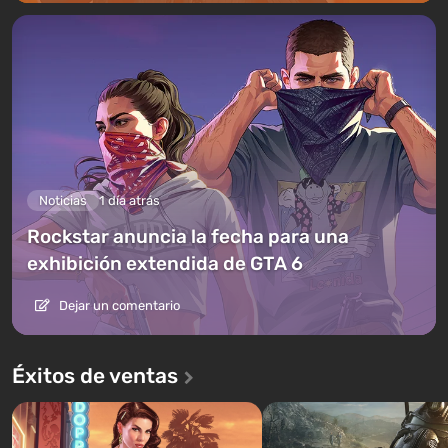
Noticias
1 día atrás
Rockstar anuncia la fecha para una
exhibición extendida de GTA 6
Dejar un comentario
Éxitos de ventas