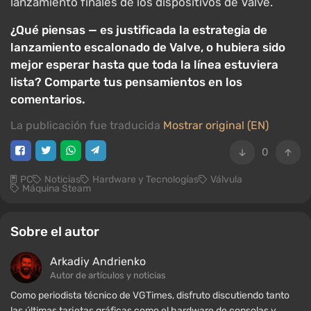
lanzamiento finales de los dispositivos de Valve.
¿Qué piensas — es justificada la estrategia de
lanzamiento escalonado de Valve, o hubiera sido
mejor esperar hasta que toda la línea estuviera
lista? Comparte tus pensamientos en los
comentarios.
La publicación fue traducida
Mostrar original (EN)
0
PC
Noticias
Hardware y Tecnologías
Válvula
Máquina Steam
Sobre el autor
Arkadiy Andrienko
Autor de artículos y noticias
Como periodista técnico de VGTimes, disfruto discutiendo tanto
las últimas tarjetas gráficas como el hardware de consolas y