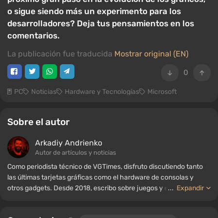
o sigue siendo más un experimento para los
desarrolladores? Deja tus pensamientos en los
comentarios.
La publicación fue traducida
Mostrar original (EN)
0
PC
Noticias
Hardware y Tecnologías
Microsoft
Sobre el autor
Arkadiy Andrienko
Autor de artículos y noticias
Como periodista técnico de VGTimes, disfruto discutiendo tanto
las últimas tarjetas gráficas como el hardware de consolas y
otros gadgets. Desde 2018, escribo sobre juegos y equipos; mi
...
Expandir
experiencia en el campo de la ingeniería de sonido me ha
permitido comprender bien los matices de las tecnologías de