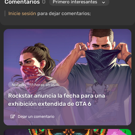
Comentarios
0
audio, y mi amor por la electrónica me ha llevado a estudiar el
interior de las PC, por lo que siempre estoy en busca de algo
Inicie sesión
para dejar comentarios;
nuevo e interesante en el ámbito del hardware para juegos.
Noticias
11 horas atrás
Rockstar anuncia la fecha para una
exhibición extendida de GTA 6
Dejar un comentario