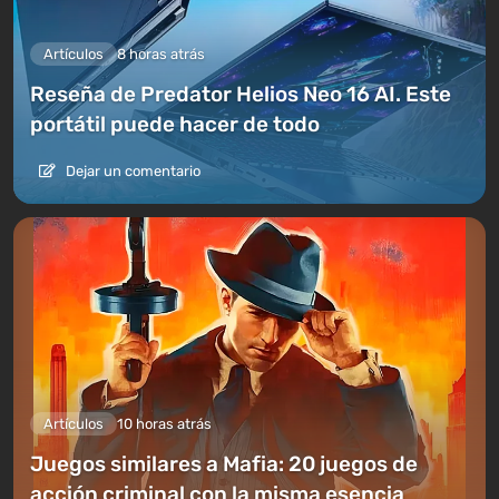
Artículos
8 horas atrás
Reseña de Predator Helios Neo 16 AI. Este
portátil puede hacer de todo
Dejar un comentario
Artículos
10 horas atrás
Juegos similares a Mafia: 20 juegos de
acción criminal con la misma esencia