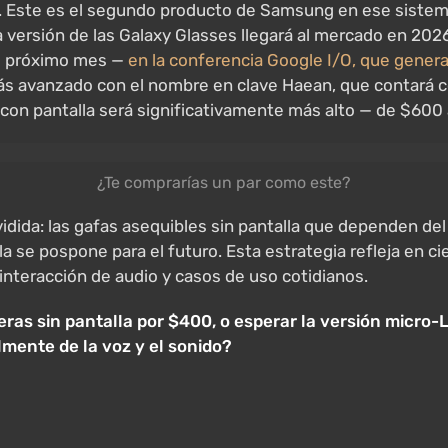
. Este es el segundo producto de Samsung en ese sistema
ra versión de las Galaxy Glasses llegará al mercado en 20
el próximo mes —
en la conferencia Google I/O, que gener
 avanzado con el nombre en clave Haean, que contará co
n con pantalla será significativamente más alto — de $600
¿Te comprarías un par como este?
ida: las gafas asequibles sin pantalla que dependen del 
 se pospone para el futuro. Esta estrategia refleja en ci
 interacción de audio y casos de uso cotidianos.
eras sin pantalla por $400, o esperar la versión micro-
lmente de la voz y el sonido?