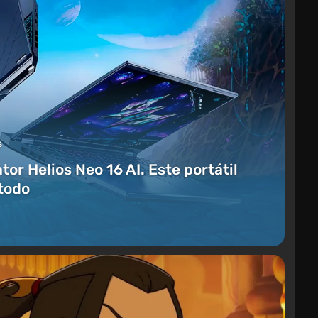
s
or Helios Neo 16 AI. Este portátil
todo