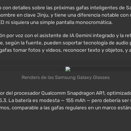
 con detalles sobre las próximas gafas inteligentes de S
nombre en clave Jinju, y tiene una diferencia notable con 
ED ni siquiera una simple pantalla monocromática.
n por voz con el asistente de IA Gemini integrado y la ret
ue, según la fuente, pueden soportar tecnología de audi
afas tomar fotos y videos, reconocer texto y objetos, y 
Renders de las Samsung Galaxy Glasses
or del procesador Qualcomm Snapdragon AR1, optimizado p
5.3. La batería es modesta — 155 mAh — pero debería ser s
amos, comparable a las gafas regulares en un marco están