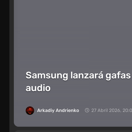
Samsung lanzará gafas in
audio
Arkadiy Andrienko
27 Abril 2026, 20: