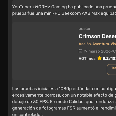
YouTuber zWORMz Gaming ha publicado una prueb
prueba fue una mini-PC Geekcom AX8 Max equipa
JUEGO
Crimson Dese
Acción
,
Aventura
,
Vis
19 marzo 2026
PC
VGTimes
8.2/10
Tod
Las pruebas iniciales a 1080p estándar con configu
excesivamente borrosa, con un notable efecto de gho
debajo de 30 FPS. En modo Calidad, que renderiza a 
generación de fotogramas FSR aumentó el rendimie
un controlador.