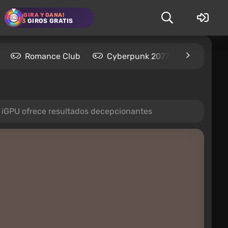
¡GIRA Y GANA!
3
GIROS GRATIS
Romance Club
Cyberpunk 2077
Kingdom
 iGPU ofrece resultados decepcionantes