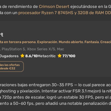
a de rendimiento de
Crimson Desert
ejecutándose en la 
da con un
procesador Ryzen 7 8745HS y 32GB de RAM D
rt
ta en tercera persona
,
Exploración
,
Mundo abierto
,
Fantasía
,
Creac
, PlayStation 5, Xbox Series X/S, Mac
Jugadores
8.6/10
Metacritic
77/100
as las ofertas
desde €32
raciones bajas entregaron 30–35 FPS — lo cual parece ace
sting y pixelación. Intentar activar FSR 3.1 mejoró la ni
720p antes de escalar, logró un estable 30 FPS, pero el a
nto a 50–60 fps, pero añadió una notable penalización d