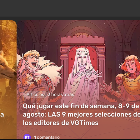
Artículos
3 horas atrás
Qué jugar este fin de semana, 8-9 de
ia
agosto: LAS 9 mejores selecciones d
los editores de VGTimes
1 comentario