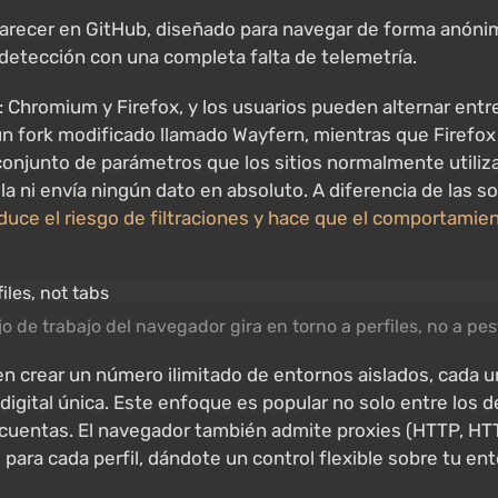
recer en GitHub, diseñado para navegar de forma anónima 
detección con una completa falta de telemetría.
Chromium y Firefox, y los usuarios pueden alternar entr
 un fork modificado llamado Wayfern, mientras que Firefo
 conjunto de parámetros que los sitios normalmente utilizan
a ni envía ningún dato en absoluto. A diferencia de las so
duce el riesgo de filtraciones y hace que el comportamie
ujo de trabajo del navegador gira en torno a perfiles, no a pe
eden crear un número ilimitado de entornos aislados, cad
 digital única. Este enfoque es popular no solo entre los 
les cuentas. El navegador también admite proxies (HTTP, 
para cada perfil, dándote un control flexible sobre tu e