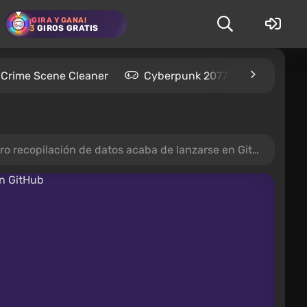
¡GIRA Y GANA!
3
GIROS GRATIS
Crime Scene Cleaner
Cyberpunk 2077
Kingdom
recopilación de datos acaba de lanzarse en GitHub