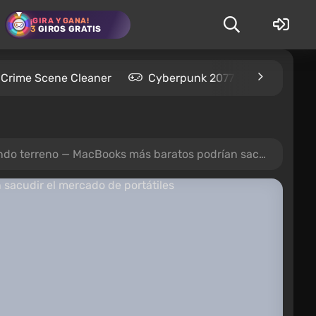
¡GIRA Y GANA!
3
GIROS GRATIS
Crime Scene Cleaner
Cyberpunk 2077
Kingdom
cBooks más baratos podrían sacudir el mercado de portátiles