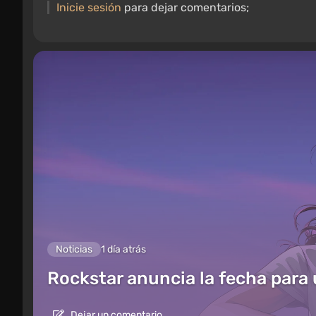
Inicie sesión
para dejar comentarios;
Noticias
1 día atrás
Rockstar anuncia la fecha para
Dejar un comentario