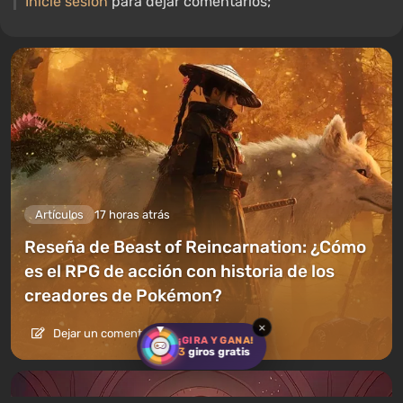
Inicie sesión
para dejar comentarios;
Artículos
17 horas atrás
Reseña de Beast of Reincarnation: ¿Cómo
es el RPG de acción con historia de los
creadores de Pokémon?
×
Dejar un comentario
¡GIRA Y GANA!
3
giros gratis