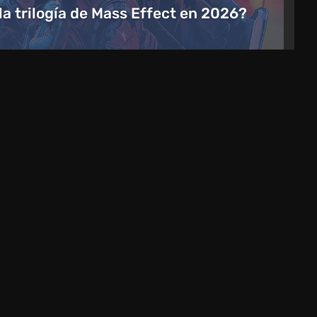
 la trilogía de Mass Effect en 2026?
Artículos
2 días atrás
Vista previa de Mad King
e
Redemption. Un juego de peleas
con ambiciones roguelike