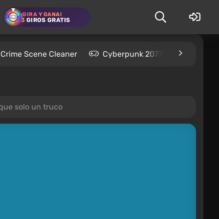
¡GIRA Y GANA!
3
GIROS GRATIS
Crime Scene Cleaner
Cyberpunk 2077
Kingdom
que solo un truco