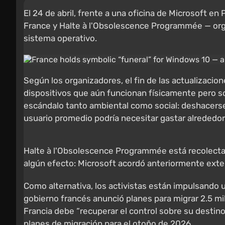
El 24 de abril, frente a una oficina de Microsoft en
France y Halte à l'Obsolescence Programmée — organ
sistema operativo.
Según los organizadores, el fin de las actualizaci
dispositivos que aún funcionan físicamente pero so
escándalo tanto ambiental como social: deshacerse
usuario promedio podría necesitar gastar alrededor
Halte à l'Obsolescence Programmée está recolectan
algún efecto: Microsoft acordó anteriormente exten
Como alternativa, los activistas están impulsando u
gobierno francés anunció planes para migrar 2.5 mi
Francia debe “recuperar el control sobre su destino
planes de migración para el otoño de 2026.