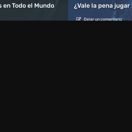
 en Todo el Mundo
¿Vale la pena jugar
Dejar un comentario
Artículos
1 día atrás
Qué jugar este fin de semana, 8-9 de
ia
agosto: LAS 9 mejores selecciones d
los editores de VGTimes