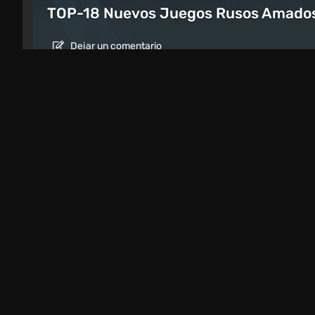
TOP-18 Nuevos Juegos Rusos Amados
Dejar un comentario
Artículos
1 día atrás
Reseña de Beast of Reincarnation:
¿Cómo es el RPG de acción con histor
de los creadores de Pokémon?