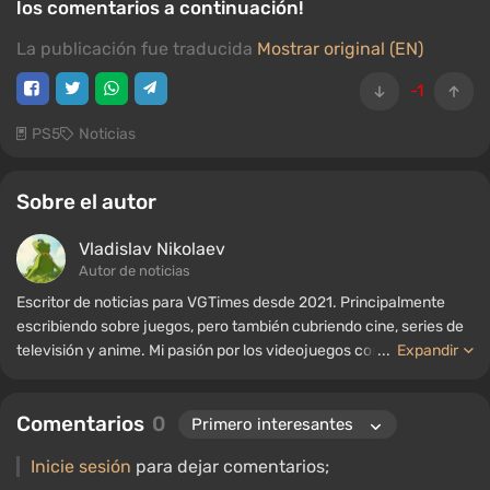
los comentarios a continuación!
La publicación fue traducida
Mostrar original (EN)
-1
PS5
Noticias
Sobre el autor
Vladislav Nikolaev
Autor de noticias
Escritor de noticias para VGTimes desde 2021. Principalmente
escribiendo sobre juegos, pero también cubriendo cine, series de
televisión y anime. Mi pasión por los videojuegos comenzó a
...
Expandir
mediados de la década de 2000. Principalmente juego en PC, y
disfruto especialmente de los RPG y los shooters. Algunos de mis
Comentarios
0
títulos favoritos de todos los tiempos incluyen Fallout,
S.T.A.L.K.E.R., Borderlands y The Witcher.
Inicie sesión
para dejar comentarios;