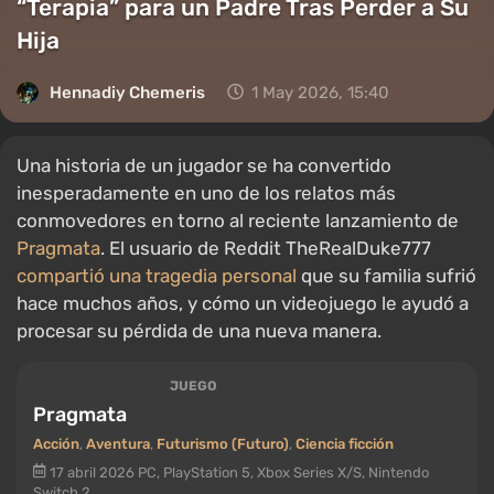
“Terapia” para un Padre Tras Perder a Su
Hija
Hennadiy Chemеris
1 May 2026, 15:40
Una historia de un jugador se ha convertido
inesperadamente en uno de los relatos más
conmovedores en torno al reciente lanzamiento de
Pragmata
. El usuario de Reddit TheRealDuke777
compartió una tragedia personal
que su familia sufrió
hace muchos años, y cómo un videojuego le ayudó a
procesar su pérdida de una nueva manera.
JUEGO
Pragmata
Acción
,
Aventura
,
Futurismo (Futuro)
,
Ciencia ficción
17 abril 2026
PC, PlayStation 5, Xbox Series X/S, Nintendo
Switch 2