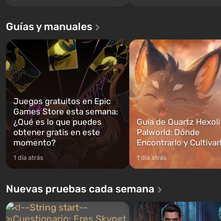
Los Santos, que ya fue apreciada en
excepción. Los eventos com
Grand Theft Auto: San Andreas . Por
en el Refugio 76, el primero 
Guías y manuales
primera vez, el juego contará la
construidos. Este, según la 
historia de tres personajes: Michael,
los especialistas de Vault-Te
Trevor y Franklin, entre los cuales
abrirse primero después de
podrás cambi...
caigan las bombas n...
Juegos gratuitos en Epic
Games Store esta semana:
¿Qué es lo que puedes
Guía de Quartz Hexoli
obtener gratis en este
Palworld: Dónde
momento?
Encontrarlo y Cultivar
1 día atrás
1 día atrás
Nuevas pruebas cada semana