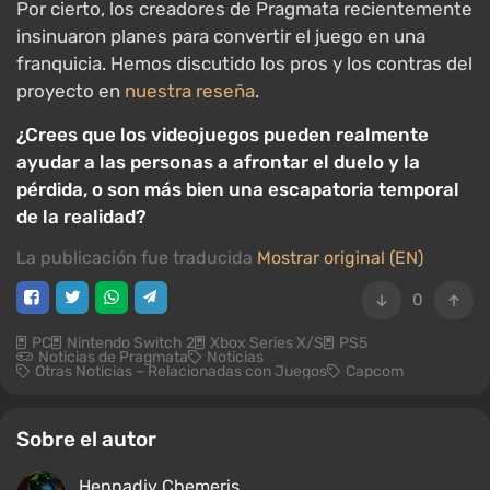
Por cierto, los creadores de Pragmata recientemente
insinuaron planes para convertir el juego en una
franquicia. Hemos discutido los pros y los contras del
proyecto en
nuestra reseña
.
¿Crees que los videojuegos pueden realmente
ayudar a las personas a afrontar el duelo y la
pérdida, o son más bien una escapatoria temporal
de la realidad?
La publicación fue traducida
Mostrar original (EN)
0
PC
Nintendo Switch 2
Xbox Series X/S
PS5
Noticias de Pragmata
Noticias
Otras Noticias – Relacionadas con Juegos
Capcom
Sobre el autor
Hennadiy Chemеris