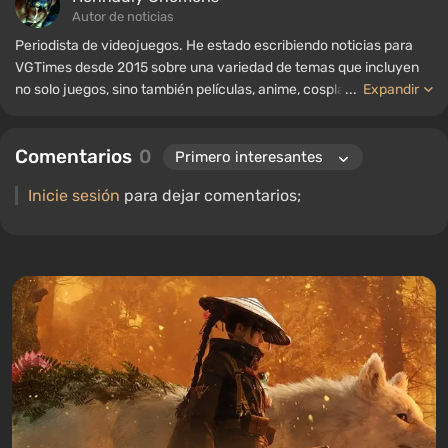
Autor de noticias
Periodista de videojuegos. He estado escribiendo noticias para
VGTimes desde 2015 sobre una variedad de temas que incluyen
no solo juegos, sino también películas, anime, cosplay, tecnología
...
Expandir
de vanguardia, inteligencia artificial, memes y redes sociales.
También soy el autor de varias reseñas, listas de los mejores,
Comentarios
0
compilaciones y otros artículos relacionados con los videojuegos.
Colecciono varios recuerdos de jugadores, incluyendo figuras,
Inicie sesión
para dejar comentarios;
carteles, consolas antiguas y más. Tengo un gran interés en los
videojuegos retro. He estado jugando desde principios de los
2000 en PC y consolas.