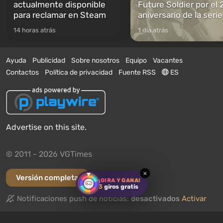
actualmente disponible
Future Soldier por el 
para reclamar en Steam
aniversario de la serie
14 horas atrás
1 día atrás
Ayuda
Publicidad
Sobre nosotros
Equipo
Vacantes
Contactos
Política de privacidad
Fuente RSS
ES
Advertise on this site.
© 2011 - 2026 VGTimes
×
Versión completa
¡GIRA Y GANA!
3
giros gratis
Notificaciones push de noticias:
desactivados
Activar