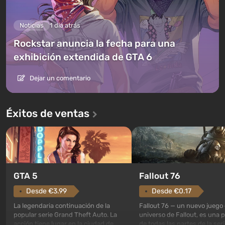
Noticias
1 día atrás
Rockstar anuncia la fecha para una
exhibición extendida de GTA 6
Dejar un comentario
Éxitos de ventas
GTA 5
Fallout 76
Desde €3.99
Desde €0.17
La legendaria continuación de la
Fallout 76 — un nuevo juego 
popular serie Grand Theft Auto. La
universo de Fallout, es una 
acción tiene lugar en la ciudad de
de todas las partes de la seri