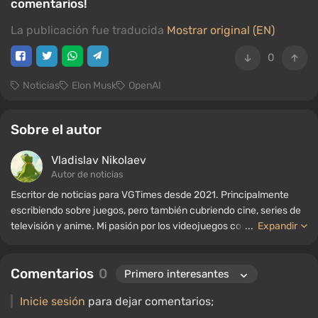
comentarios!
La publicación fue traducida
Mostrar original (EN)
0
Noticias
Elon Musk
OpenAI
Sobre el autor
Vladislav Nikolaev
Autor de noticias
Escritor de noticias para VGTimes desde 2021. Principalmente
escribiendo sobre juegos, pero también cubriendo cine, series de
televisión y anime. Mi pasión por los videojuegos comenzó a
...
Expandir
mediados de la década de 2000. Principalmente juego en PC, y
disfruto especialmente de los RPG y los shooters. Algunos de mis
Comentarios
0
títulos favoritos de todos los tiempos incluyen Fallout,
S.T.A.L.K.E.R., Borderlands y The Witcher.
Inicie sesión
para dejar comentarios;