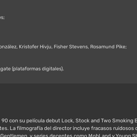
es;
onzález, Kristofer Hivju, Fisher Stevens, Rosamund Pike;
sgate (plataformas digitales).
os 90 con su película debut Lock, Stock and Two Smoking B
es. La filmografía del director incluye fracasos ruidosos
Gentlemen, y series decentes como MobLand y Young Sher