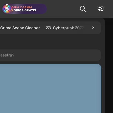
¡GIRA Y GANA!
3
GIROS GRATIS
Crime Scene Cleaner
Cyberpunk 2077
Kingdom
maestra?