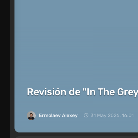
Revisión de "In The Gre
Ermolaev Alexey
31 May 2026, 16:01