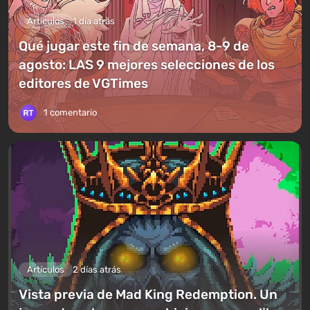
Artículos
1 día atrás
Qué jugar este fin de semana, 8-9 de
agosto: LAS 9 mejores selecciones de los
editores de VGTimes
1 comentario
Artículos
2 días atrás
Vista previa de Mad King Redemption. Un