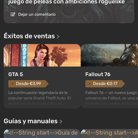
juego de peleas con ambiciones roguelike
Dejar un comentario
Éxitos de ventas
GTA 5
Fallout 76
Desde €3.99
Desde €0.17
La continuación legendaria de la
Fallout 76 — un nuevo juego 
popular serie Grand Theft Auto. El
universo de Fallout, es una 
escenario es la ciudad de Los
de todas las partes de la seri
Santos, que ya conquistó a los
excepción. Los eventos com
jugadores en Grand Theft Auto: San
en el Refugio 76, el primero 
Guías y manuales
Andreas . Por primera vez, el juego
construidos. Este, según la 
narra la historia de tres personajes:
los especialistas de Vault-Te
Michael, Trevor y Franklin, entre los
abrirse primero después de
cuales podrás cambi...
caigan las bombas n...