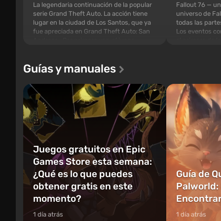
La legendaria continuación de la popular
Fallout 76 — un
serie Grand Theft Auto. La acción tiene
universo de Fal
lugar en la ciudad de Los Santos, que ya
todas las parte
fue apreciada en Grand Theft Auto: San
Los eventos co
Andreas . Por primera vez, el juego
el primero de l
contará la historia de tres personajes:
la idea de los e
Michael, Trevor y Franklin, entre los
debe abrirse p
Guías y manuales
cuales podrás cambi...
caigan las bomb
Juegos gratuitos en Epic
Games Store esta semana:
¿Qué es lo que puedes
Guía de Q
obtener gratis en este
Palworld:
momento?
Encontrarl
1 día atrás
1 día atrás