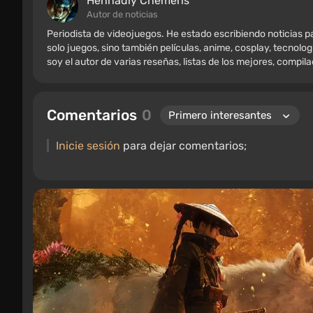
Hennadiy Chemеris
Autor de noticias
Periodista de videojuegos. He estado escribiendo noticias
solo juegos, sino también películas, anime, cosplay, tecnolog
soy el autor de varias reseñas, listas de los mejores, compil
varios recuerdos de jugadores, incluyendo figuras, carteles
retro. He estado jugando desde principios de los 2000 en PC
Comentarios
0
Inicie sesión
para dejar comentarios;