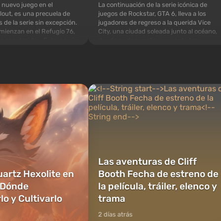
La continuación de la serie icónica de
 nuevo juego en el
juegos de Rockstar, GTA 6, lleva a los
lout, es una precuela de
jugadores de regreso a la querida Vice
s de la serie sin excepción.
City, una ciudad soleada junto al océano,
mienzan en el Refugio 76,
donde se desarrolla una verdadera
os construidos. Este, según
película de acción al estilo de las mejores
specialistas de Vault-Tec,
películas de mafia. En el centro de la
rimero después de que
historia están Lucía y...
as n...
Las aventuras de Cliff
uartz Hexolite en
Booth Fecha de estreno de
 Dónde
la película, tráiler, elenco y
o y Cultivarlo
trama
2 días atrás