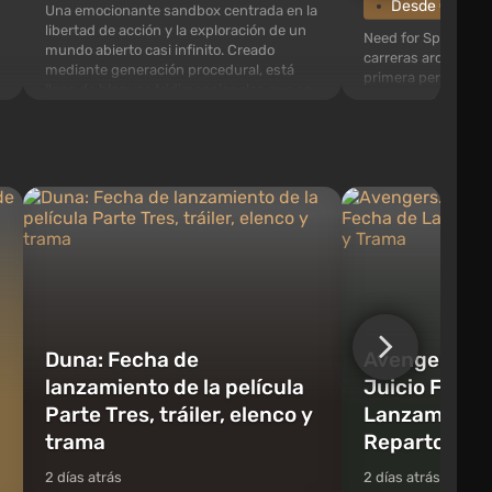
Desde €0.96
Una emocionante sandbox centrada en la
libertad de acción y la exploración de un
Need for Speed: Mo
mundo abierto casi infinito. Creado
carreras arcade con
mediante generación procedural, está
primera persona. En
lleno de bloques tridimensionales que se
encontrarás una e
pueden reciclar y usar para crear objetos,
Fairhaven, que está 
herramientas, armas, así como construir
exploración. El jue
edificios y mecanismo...
cantidad de objetos
como agentes de pol
Duna: Fecha de
Avengers: Pe
lanzamiento de la película
Juicio Final:
Parte Tres, tráiler, elenco y
Lanzamiento,
trama
Reparto y T
2 días atrás
2 días atrás