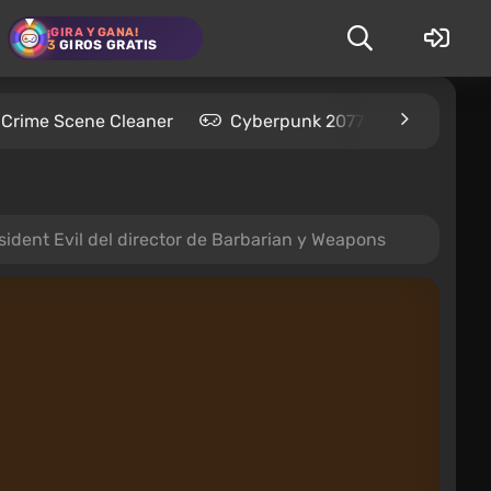
¡GIRA Y GANA!
3
GIROS GRATIS
Crime Scene Cleaner
Cyberpunk 2077
Kingdom
esident Evil del director de Barbarian y Weapons