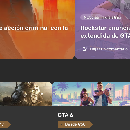
Noticias
1 día atrás
e acción criminal con la
Rockstar anuncia
extendida de GT
Dejar un comentario
GTA 6
Desde €58
17