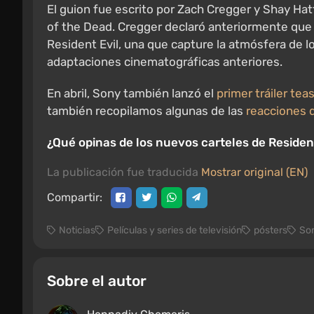
El guion fue escrito por Zach Cregger y Shay Ha
of the Dead. Cregger declaró anteriormente que 
Resident Evil, una que capture la atmósfera de los
adaptaciones cinematográficas anteriores.
En abril, Sony también lanzó el
primer tráiler tea
también recopilamos algunas de las
reacciones d
¿Qué opinas de los nuevos carteles de Resident
La publicación fue traducida
Mostrar original (EN)
Compartir:
Noticias
Películas y series de televisión
pósters
Son
Sobre el autor