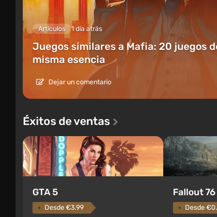
Artículos
1 día atrás
Juegos similares a Mafia: 20 juegos d
misma esencia
Dejar un comentario
Éxitos de ventas
GTA 5
Fallout 76
Desde €3.99
Desde €0.