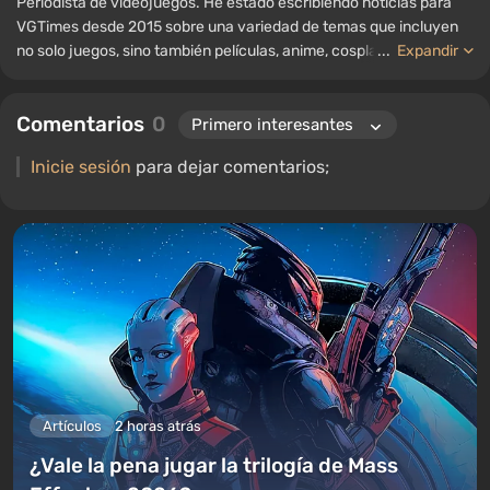
Periodista de videojuegos. He estado escribiendo noticias para
VGTimes desde 2015 sobre una variedad de temas que incluyen
no solo juegos, sino también películas, anime, cosplay, tecnología
...
Expandir
de vanguardia, inteligencia artificial, memes y redes sociales.
También soy el autor de varias reseñas, listas de los mejores,
Comentarios
0
compilaciones y otros artículos relacionados con los videojuegos.
Colecciono varios recuerdos de jugadores, incluyendo figuras,
Inicie sesión
para dejar comentarios;
carteles, consolas antiguas y más. Tengo un gran interés en los
videojuegos retro. He estado jugando desde principios de los
2000 en PC y consolas.
Artículos
2 horas atrás
¿Vale la pena jugar la trilogía de Mass