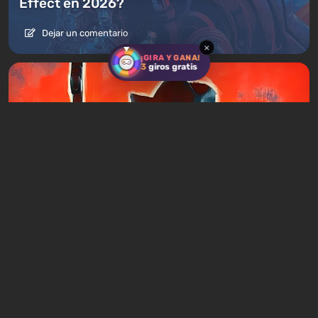
Effect en 2026?
Dejar un comentario
×
¡GIRA Y GANA!
3
giros gratis
Artículos
2 días atrás
Juegos similares a Mafia: 20 juegos de
acción criminal con la misma esencia
Dejar un comentario