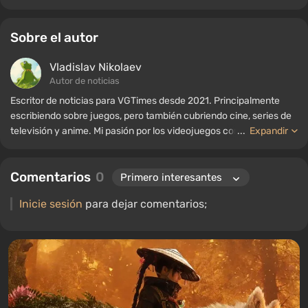
Sobre el autor
Vladislav Nikolaev
Autor de noticias
Escritor de noticias para VGTimes desde 2021. Principalmente
escribiendo sobre juegos, pero también cubriendo cine, series de
televisión y anime. Mi pasión por los videojuegos comenzó a
...
Expandir
mediados de la década de 2000. Principalmente juego en PC, y
disfruto especialmente de los RPG y los shooters. Algunos de mis
Comentarios
0
títulos favoritos de todos los tiempos incluyen Fallout,
S.T.A.L.K.E.R., Borderlands y The Witcher.
Inicie sesión
para dejar comentarios;