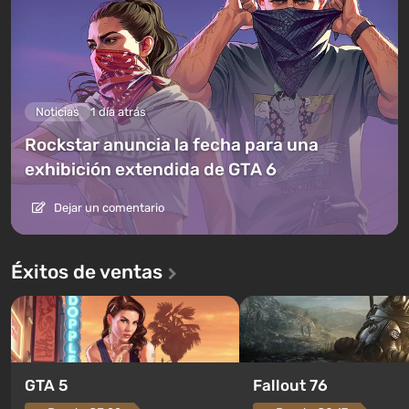
Noticias
1 día atrás
Rockstar anuncia la fecha para una
exhibición extendida de GTA 6
Dejar un comentario
Éxitos de ventas
GTA 5
Fallout 76