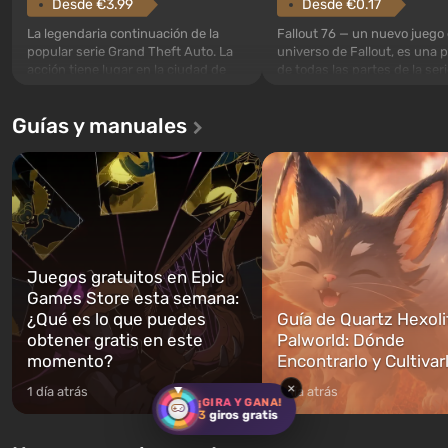
Desde €3.99
Desde €0.17
La legendaria continuación de la
Fallout 76 — un nuevo juego 
popular serie Grand Theft Auto. La
universo de Fallout, es una 
acción tiene lugar en la ciudad de
de todas las partes de la seri
Los Santos, que ya fue apreciada en
excepción. Los eventos com
Grand Theft Auto: San Andreas . Por
en el Refugio 76, el primero 
Guías y manuales
primera vez, el juego contará la
construidos. Este, según la 
historia de tres personajes: Michael,
los especialistas de Vault-Te
Trevor y Franklin, entre los cuales
abrirse primero después de
podrás cambi...
caigan las bombas n...
Juegos gratuitos en Epic
Games Store esta semana:
¿Qué es lo que puedes
Guía de Quartz Hexoli
obtener gratis en este
Palworld: Dónde
momento?
Encontrarlo y Cultivar
×
1 día atrás
1 día atrás
¡GIRA Y GANA!
3
giros gratis