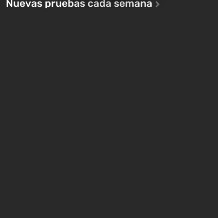
Nuevas pruebas cada semana
Cuestionario: ¿Qué
Quiz: You are Skynet.
personaje de Romanc
Initiate Judgment Day and
eres? ¡Encuentra tu p
defeat John Connor!
ideal!
8 horas atrás
1 semana atrás
Distribuciones gratuitas