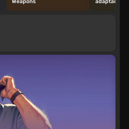
Weapons
adaptaciones