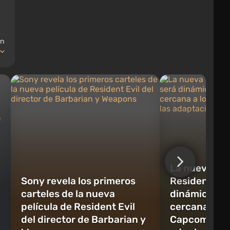
én
La nueva pel
Sony revela los primeros
Resident Evi
carteles de la nueva
dinámica, sa
película de Resident Evil
cercana a lo
del director de Barbarian y
Capcom que 