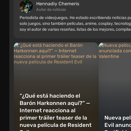
Hennadiy Chemеris
Autor de noticias
Periodista de videojuegos. He estado escribiendo noticias
solo juegos, sino también películas, anime, cosplay, tecnolog
soy el autor de varias reseñas, listas de los mejores, compil
varios recuerdos de jugadores, incluyendo figuras, carteles
retro. He estado jugando desde principios de los 2000 en PC
“¿Qué está haciendo el
Barón Harkonnen aquí?” —
Internet reacciona al
primer tráiler teaser de la
Nueva pel
nueva película de Resident
Evil anun