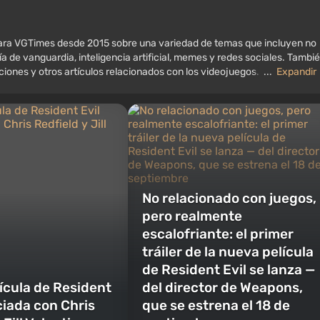
 para VGTimes desde 2015 sobre una variedad de temas que incluyen no
ía de vanguardia, inteligencia artificial, memes y redes sociales. Tambi
aciones y otros artículos relacionados con los videojuegos. Colecciono
...
Expandir
, consolas antiguas y más. Tengo un gran interés en los videojuegos
 y consolas.
No relacionado con juegos,
pero realmente
escalofriante: el primer
tráiler de la nueva película
de Resident Evil se lanza —
ícula de Resident
del director de Weapons,
ciada con Chris
que se estrena el 18 de