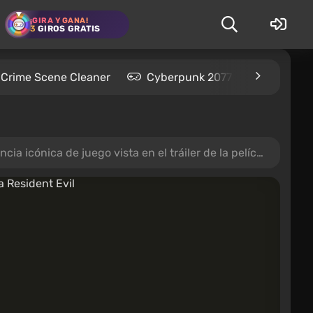
¡GIRA Y GANA!
3
GIROS GRATIS
Crime Scene Cleaner
Cyberpunk 2077
Kingdom
 de juego vista en el tráiler de la película Resident Evil