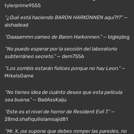
tylerprime9555
“¿Qué está haciendo BARON HARKONNEN aquí?!?”
—
alshadead
“Daaaammn cameo de Baron Harkonnen.”
— biglejdog
“No puedo esperar por la sección del laboratorio
subterráneo secreto.”
— dem7556
“Los zombis estarán felices porque no hay Leon.”
—
MrkelsGame
“No tienes idea de cuánto deseo que esta película
sea buena.”
— BadAssKaiju
“Este es el nivel de horror de Resident Evil 7.”
—
28md.shafiquilislamsajid81
“Mr. X, ¡se supone que debes romper las paredes, no