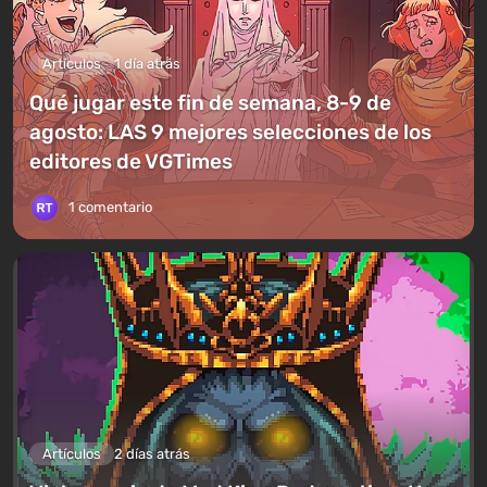
Artículos
1 día atrás
Qué jugar este fin de semana, 8-9 de
agosto: LAS 9 mejores selecciones de los
editores de VGTimes
1 comentario
Artículos
2 días atrás