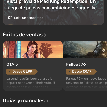
Vista previa de Mad King Redemption. Un
juego de peleas con ambiciones roguelike
Dejar un comentario
Éxitos de ventas
GTA 5
Fallout 76
Desde €3.99
Desde €0.17
La continuación legendaria de la
Fallout 76 — un nuevo juego 
popular serie Grand Theft Auto. El
universo de Fallout, es una 
escenario es la ciudad de Los
de todas las partes de la seri
Santos, que ya conquistó a los
excepción. Los eventos com
jugadores en Grand Theft Auto: San
en el Refugio 76, el primero 
Guías y manuales
Andreas . Por primera vez, el juego
construidos. Este, según la 
narra la historia de tres personajes:
los especialistas de Vault-Te