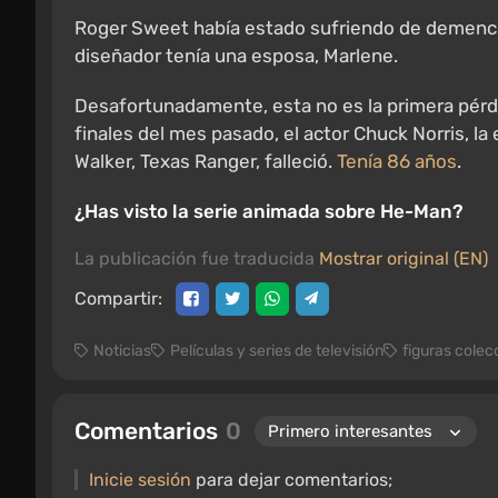
Roger Sweet había estado sufriendo de demenci
diseñador tenía una esposa, Marlene.
Desafortunadamente, esta no es la primera pérdi
finales del mes pasado, el actor Chuck Norris, la e
Walker, Texas Ranger, falleció.
Tenía 86 años
.
¿Has visto la serie animada sobre He-Man?
La publicación fue traducida
Mostrar original (EN)
Compartir:
Noticias
Películas y series de televisión
figuras colec
Comentarios
0
Inicie sesión
para dejar comentarios;