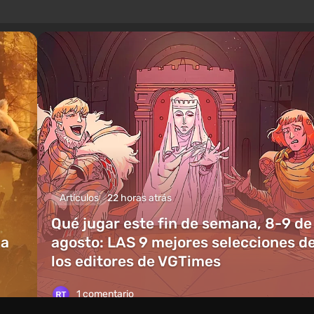
Artículos
22 horas atrás
Qué jugar este fin de semana, 8-9 de
ia
agosto: LAS 9 mejores selecciones d
los editores de VGTimes
1 comentario