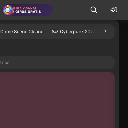
¡GIRA Y GANA!
3
GIROS GRATIS
Crime Scene Cleaner
Cyberpunk 2077
Kingdom
 años