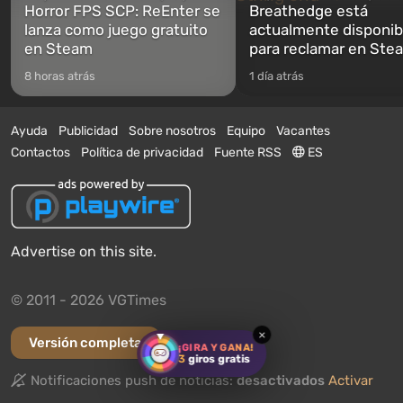
Horror FPS SCP: ReEnter se
Breathedge está
lanza como juego gratuito
actualmente disponib
en Steam
para reclamar en Ste
8 horas atrás
1 día atrás
Ayuda
Publicidad
Sobre nosotros
Equipo
Vacantes
Contactos
Política de privacidad
Fuente RSS
ES
Advertise on this site.
© 2011 - 2026 VGTimes
×
Versión completa
¡GIRA Y GANA!
3
giros gratis
Notificaciones push de noticias:
desactivados
Activar