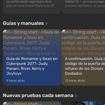
La continuación legendaria de la
Fallout 76 — un nuevo juego 
popular serie Grand Theft Auto. El
universo de Fallout, es una 
escenario es la ciudad de Los
de todas las partes de la seri
Santos, que ya conquistó a los
excepción. Los eventos com
jugadores en Grand Theft Auto: San
en el Refugio 76, el primero 
Guías y manuales
Andreas . Por primera vez, el juego
construidos. Este, según la 
narra la historia de tres personajes:
los especialistas de Vault-Te
Michael, Trevor y Franklin, entre los
abrirse primero después de
cuales podrás cambi...
caigan las bombas n...
Guía de Romance y Sexo en
A continuación, Guía 
Cyberpunk 2077: Judy,
código de la puerta de
Panam, River, Kerry y
sótano de los Dioses
Joytoys
Oxidados
4 horas atrás
12 horas atrás
Nuevas pruebas cada semana