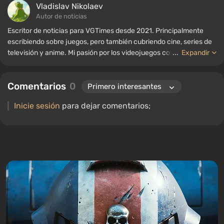
Vladislav Nikolaev
Autor de noticias
Escritor de noticias para VGTimes desde 2021. Principalmente
escribiendo sobre juegos, pero también cubriendo cine, series de
televisión y anime. Mi pasión por los videojuegos comenzó a
...
Expandir
mediados de la década de 2000. Principalmente juego en PC, y
disfruto especialmente de los RPG y los shooters. Algunos de mis
Comentarios
0
títulos favoritos de todos los tiempos incluyen Fallout,
S.T.A.L.K.E.R., Borderlands y The Witcher.
Inicie sesión
para dejar comentarios;