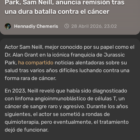
Park, Sam Neill, anuncia remisión tras
una dura batalla contra el cáncer
Hennadiy Chemеris
28 Abril 2026, 23:02
Actor Sam Neill, mejor conocido por su papel como el
Dr. Alan Grant en la icónica franquicia de Jurassic
Park,
ha compartido
noticias alentadoras sobre su
salud tras varios años difíciles luchando contra una
forma rara de cáncer.
En 2023, Neill reveló que había sido diagnosticado
con linfoma angioinmunoblástico de células T, un
cáncer de sangre raro y agresivo. Durante los años
siguientes, el actor se sometió a rondas de
quimioterapia, pero eventualmente, el tratamiento
dejó de funcionar.