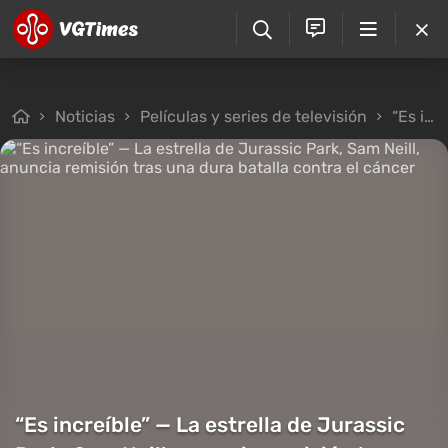
Noticias
Películas y series de televisión
“Es increíble” — La estrella de Jurassic Park, Sam Neill, anuncia remisión tras una dura batalla contra el cáncer
“Es increíble” — La estrella de Jurassic