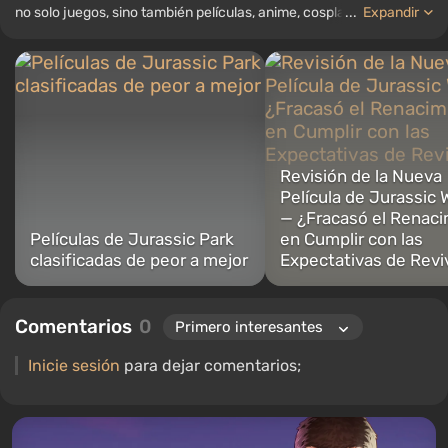
no solo juegos, sino también películas, anime, cosplay, tecnología
...
Expandir
de vanguardia, inteligencia artificial, memes y redes sociales.
También soy el autor de varias reseñas, listas de los mejores,
compilaciones y otros artículos relacionados con los videojuegos.
Colecciono varios recuerdos de jugadores, incluyendo figuras,
carteles, consolas antiguas y más. Tengo un gran interés en los
videojuegos retro. He estado jugando desde principios de los
2000 en PC y consolas.
Revisión de la Nueva
Película de Jurassic 
— ¿Fracasó el Renac
Películas de Jurassic Park
en Cumplir con las
clasificadas de peor a mejor
Expectativas de Reviv
Comentarios
0
Inicie sesión
para dejar comentarios;