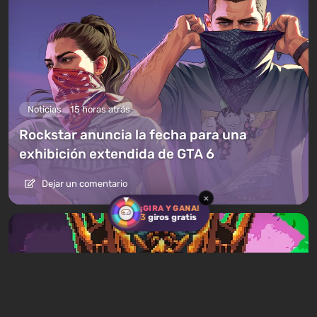
Noticias
15 horas atrás
Rockstar anuncia la fecha para una
exhibición extendida de GTA 6
Dejar un comentario
×
¡GIRA Y GANA!
3
giros gratis