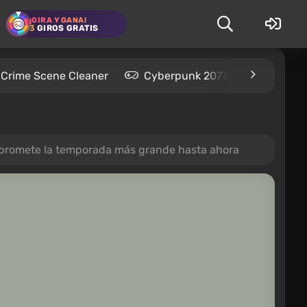
¡GIRA Y GANA!
3
GIROS GRATIS
Crime Scene Cleaner
Cyberpunk 2077
Kingdom
er promete la temporada más grande hasta ahora