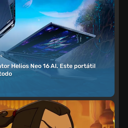
ás
or Helios Neo 16 AI. Este portátil
todo