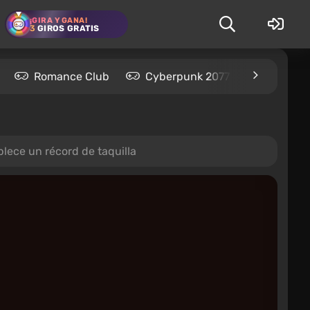
¡GIRA Y GANA!
3
GIROS GRATIS
Romance Club
Cyberpunk 2077
Kingdom
blece un récord de taquilla