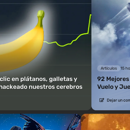
Artículos
15 ho
lic en plátanos, galletas y
92 Mejores
 hackeado nuestros cerebros
Vuelo y Jue
Dejar un co