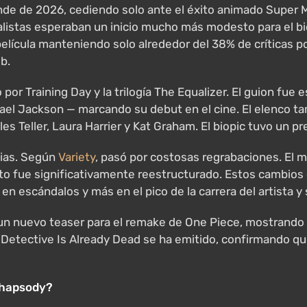
e de 2026, cediendo solo ante el éxito animado Super Mar
alistas esperaban un inicio mucho más modesto para el bi
lícula manteniendo solo alrededor del 38% de críticas pos
b.
por Training Day y la trilogía The Equalizer. El guion fue e
ael Jackson — marcando su debut en el cine. El elenco t
 Teller, Laura Harrier y Kat Graham. El biopic tuvo un p
sias. Según
Variety
, pasó por costosas regrabaciones. El m
 acto fue significativamente reestructurado. Estos cambi
n escándalos y más en el pico de la carrera del artista y 
n nuevo teaser para el remake de One Piece, mostrando 
Detective Is Already Dead se ha emitido, confirmando qu
Rhapsody?