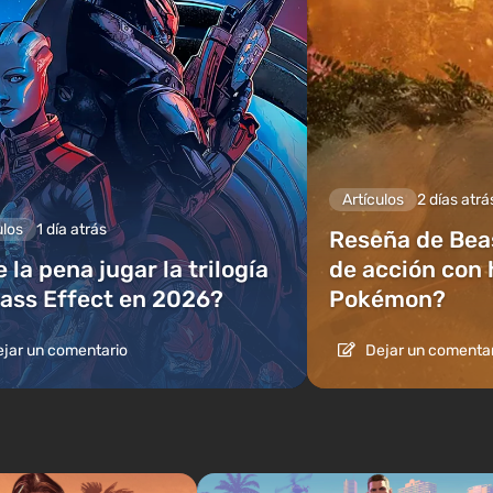
Artículos
2 días atrá
ulos
1 día atrás
Reseña de Beas
 la pena jugar la trilogía
de acción con 
ass Effect en 2026?
Pokémon?
jar un comentario
Dejar un comentar