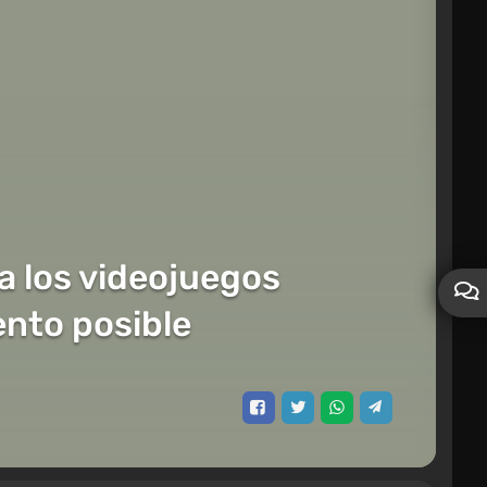
 a los videojuegos
ento posible