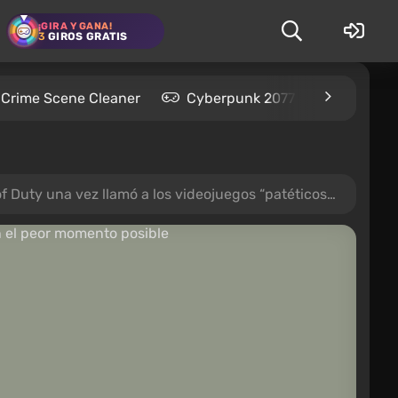
¡GIRA Y GANA!
3
GIROS GRATIS
Crime Scene Cleaner
Cyberpunk 2077
Kingdom
 a los videojuegos “patéticos” — y la entrevista resurgió en el peor momento posible