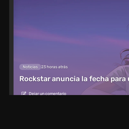
Noticias
23 horas atrás
Rockstar anuncia la fecha para
Dejar un comentario