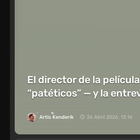
El director de la películ
“patéticos” — y la entr
Artis Kenderik
26 Abril 2026, 13:16