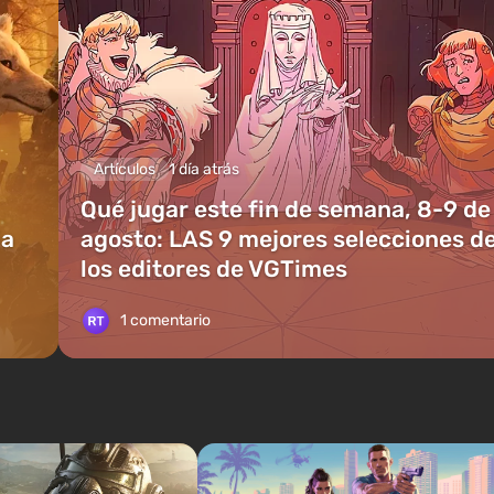
Artículos
1 día atrás
Qué jugar este fin de semana, 8-9 de
ia
agosto: LAS 9 mejores selecciones d
los editores de VGTimes
1 comentario