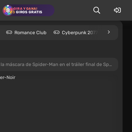
¡GIRA Y GANA!
3
GIROS GRATIS
Romance Club
Cyberpunk 2077
Kingdom
scara de Spider-Man en el tráiler final de Spider-Noir