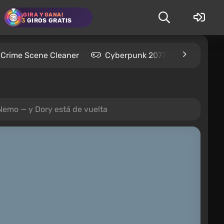
¡GIRA Y GANA!
3
GIROS GRATIS
Crime Scene Cleaner
Cyberpunk 2077
Kingdom
Nemo — y Dory está de vuelta