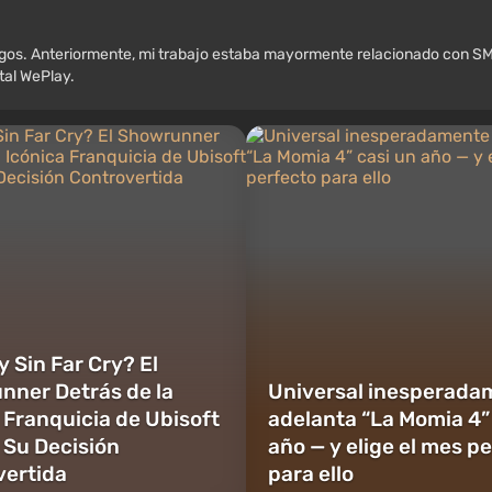
egos. Anteriormente, mi trabajo estaba mayormente relacionado con SM
rtal WePlay.
y Sin Far Cry? El
nner Detrás de la
Universal inesperada
 Franquicia de Ubisoft
adelanta “La Momia 4”
 Su Decisión
año — y elige el mes p
vertida
para ello