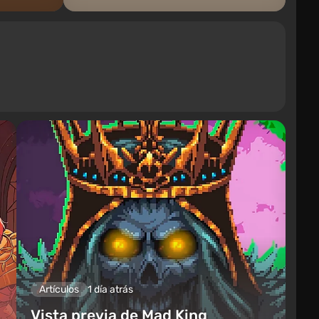
Artículos
1 día atrás
Vista previa de Mad King