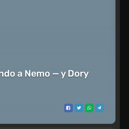
ndo a Nemo — y Dory