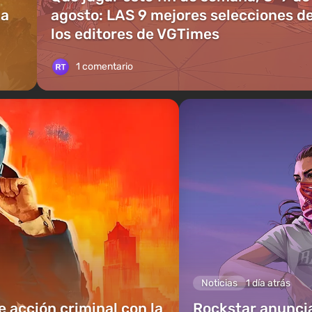
ia
agosto: LAS 9 mejores selecciones d
los editores de VGTimes
1 comentario
Noticias
1 día atrás
e acción criminal con la
Rockstar anuncia