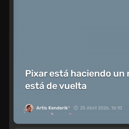
Pixar está haciendo un
está de vuelta
Artis Kenderik
25 Abril 2026, 16:10