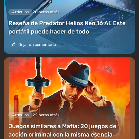
Artículos
20 horas atrás
Reseña de Predator Helios Neo 16 AI. Este
portátil puede hacer de todo
Dejar un comentario
Artículos
22 horas atrás
Juegos similares a Mafia: 20 juegos de
acción criminal con la misma esencia