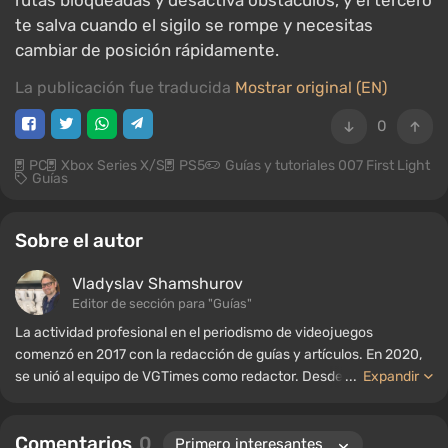
rutas bloqueadas y desactiva obstáculos, y el tercero
te salva cuando el sigilo se rompe y necesitas
cambiar de posición rápidamente.
La publicación fue traducida
Mostrar original (EN)
0
PC
Xbox Series X/S
PS5
Guías y tutoriales 007 First Light
Guías
Sobre el autor
Vladyslav Shamshurov
Editor de sección para "Guías"
La actividad profesional en el periodismo de videojuegos
comenzó en 2017 con la redacción de guías y artículos. En 2020,
se unió al equipo de VGTimes como redactor. Desde 2022, ha
...
Expandir
ocupado el cargo de editor de sección para "Guías", mientras
continúa trabajando como autor colaborador.
Comentarios
0