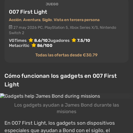
JUEGO
007 First Light
Acción
,
Aventura
,
Sigilo
,
Vista en tercera persona
27 may 2026
PC, PlayStation 5, Xbox Series X/S, Nintendo
Switch 2
VGTimes
8.6/10
Jugadores
7.5/10
Metacritic
86/100
Todas las ofertas desde €30.79
Cómo funcionan los gadgets en 007 First
Light
Los gadgets ayudan a James Bond durante las
misiones
En 007 First Light, los gadgets son dispositivos
especiales que ayudan a Bond con el sigilo, el