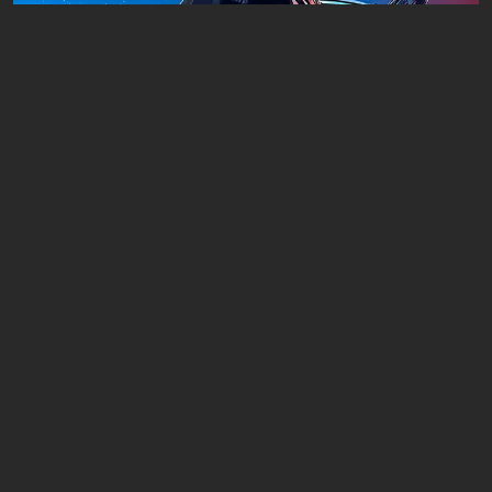
Artículos
14 horas atrás
¿Vale la pena jugar la trilogía de Mass
Effect en 2026?
Dejar un comentario