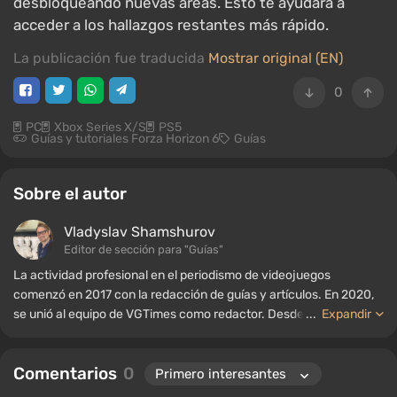
desbloqueando nuevas áreas. Esto te ayudará a
acceder a los hallazgos restantes más rápido.
La publicación fue traducida
Mostrar original (EN)
0
PC
Xbox Series X/S
PS5
Guías y tutoriales Forza Horizon 6
Guías
Sobre el autor
Vladyslav Shamshurov
Editor de sección para "Guías"
La actividad profesional en el periodismo de videojuegos
comenzó en 2017 con la redacción de guías y artículos. En 2020,
se unió al equipo de VGTimes como redactor. Desde 2022, ha
...
Expandir
ocupado el cargo de editor de sección para "Guías", mientras
continúa trabajando como autor colaborador.
Comentarios
0