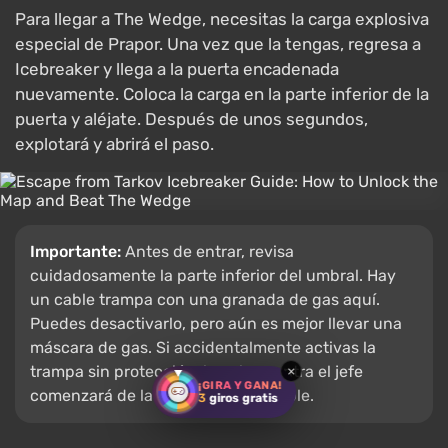
Para llegar a The Wedge, necesitas la carga explosiva
especial de Prapor. Una vez que la tengas, regresa a
Icebreaker y llega a la puerta encadenada
nuevamente. Coloca la carga en la parte inferior de la
puerta y aléjate. Después de unos segundos,
explotará y abrirá el paso.
Importante:
Antes de entrar, revisa
cuidadosamente la parte inferior del umbral. Hay
un cable trampa con una granada de gas aquí.
Puedes desactivarlo, pero aún es mejor llevar una
máscara de gas. Si accidentalmente activas la
trampa sin protección, la pelea contra el jefe
×
¡GIRA Y GANA!
comenzará de la peor manera posible.
3
giros gratis