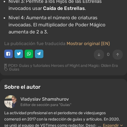
Nivel 3: Permite a los Hijos de las Estrellas
invocados usar
Caída de Estrellas
.
Nivel 4: Aumenta el número de criaturas
invocadas. El multiplicador de Poder Mágico
aumenta de 2 a 3.
La publicación fue traducida
Mostrar original (EN)
0
PC
Guías y tutoriales Heroes of Might and Magic: Olden Era
Guías
Sobre el autor
Vladyslav Shamshurov
Editor de sección para "Guías"
La actividad profesional en el periodismo de videojuegos
comenzó en 2017 con la redacción de guías y artículos. En 2020,
se unió al equipo de VGTimes como redactor. Desde 2022, ha
...
Expandir