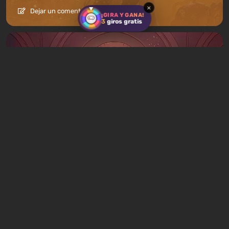
×
Dejar un comentario
¡GIRA Y GANA!
3
giros gratis
Artículos
7 horas atrás
Qué jugar este fin de semana, 8-9 de
agosto: LAS 9 mejores selecciones de los
editores de VGTimes
1 comentario