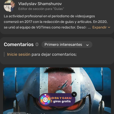
Vladyslav Shamshurov
Editor de sección para "Guías"
La actividad profesional en el periodismo de videojuegos
comenzó en 2017 con la redacción de guías y artículos. En 2020,
se unió al equipo de VGTimes como redactor. Desde 2022, ha
...
Expandir
ocupado el cargo de editor de sección para "Guías", mientras
continúa trabajando como autor colaborador.
Comentarios
0
Inicie sesión
para dejar comentarios;
×
¡GIRA Y GANA!
3
giros gratis