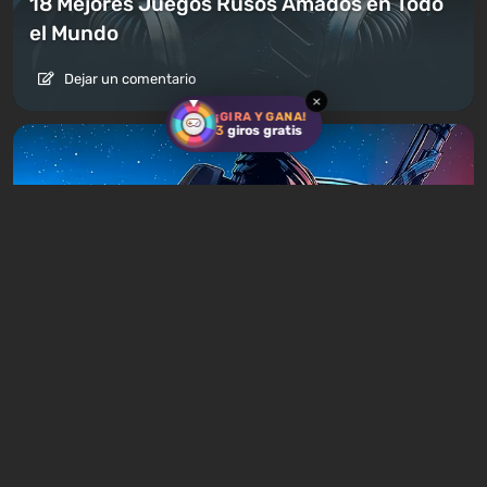
18 Mejores Juegos Rusos Amados en Todo
el Mundo
Dejar un comentario
×
¡GIRA Y GANA!
3
giros gratis
Artículos
1 día atrás
¿Vale la pena jugar la trilogía de Mass
Effect en 2026?
Dejar un comentario