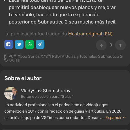
Escanea todo dentro de los Pens. Esto te
permitirá desbloquear nuevos planos y mejorar
tu vehículo, haciendo que la exploración
posterior de Subnautica 2 sea mucho más fácil.
La publicación fue traducida
Mostrar original (EN)
0
PC
Xbox Series X/S
PS5
Guías y tutoriales Subnautica 2
Guías
Sobre el autor
Vladyslav Shamshurov
Editor de sección para "Guías"
La actividad profesional en el periodismo de videojuegos
comenzó en 2017 con la redacción de guías y artículos. En 2020,
se unió al equipo de VGTimes como redactor. Desde 2022, ha
...
Expandir
ocupado el cargo de editor de sección para "Guías", mientras