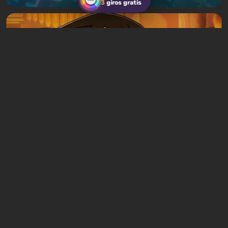
3
giros gratis
Artículos
12 horas atrás
Avatar Legends: La reseña del juego de
lucha. Un sólido juego de lucha basado en
la serie animada
Dejar un comentario