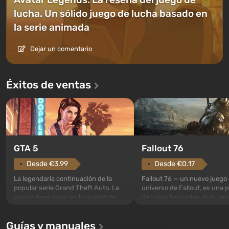
lucha. Un sólido juego de lucha basado en
la serie animada
Dejar un comentario
Éxitos de ventas
GTA 5
Fallout 76
Desde €3.99
Desde €0.17
La legendaria continuación de la
Fallout 76 — un nuevo juego 
popular serie Grand Theft Auto. La
universo de Fallout, es una 
acción tiene lugar en la ciudad de
de todas las partes de la seri
Los Santos, que ya fue apreciada en
excepción. Los eventos com
Grand Theft Auto: San Andreas . Por
en el Refugio 76, el primero 
Guías y manuales
primera vez, el juego contará la
construidos. Este, según la 