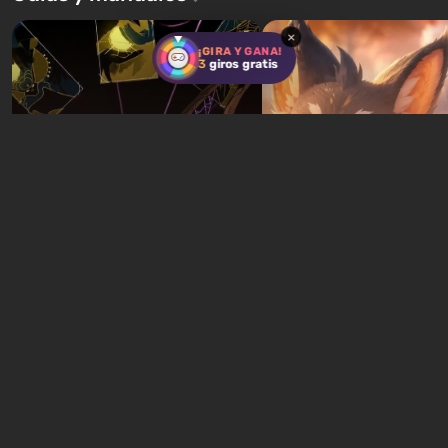
historia de tres personajes: Michael,
los especialistas de Vault-Te
Trevor y Franklin, entre los cuales
abrirse primero después de
×
podrás cambi...
caigan las bombas n...
¡GIRA Y GANA!
3
giros gratis
Juegos gratuitos en Epic
Games Store esta semana:
¿Qué es lo que puedes
Guía de Quartz Hexoli
obtener gratis en este
Palworld: Dónde
momento?
Encontrarlo y Cultivar
10 horas atrás
10 horas atrás
Nuevas pruebas cada semana