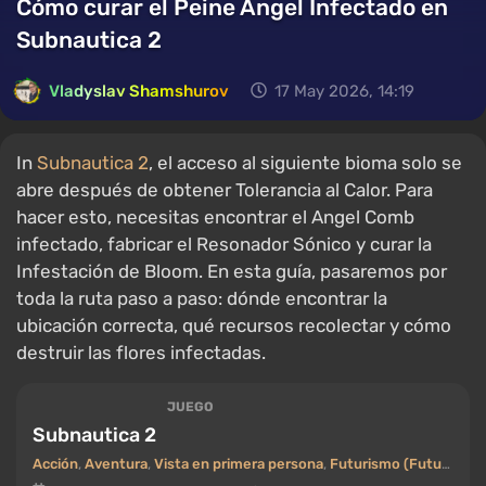
Cómo curar el Peine Ángel Infectado en
Subnautica 2
Vladyslav Shamshurov
17 May 2026, 14:19
In
Subnautica 2
, el acceso al siguiente bioma solo se
abre después de obtener Tolerancia al Calor. Para
hacer esto, necesitas encontrar el Angel Comb
infectado, fabricar el Resonador Sónico y curar la
Infestación de Bloom. En esta guía, pasaremos por
toda la ruta paso a paso: dónde encontrar la
ubicación correcta, qué recursos recolectar y cómo
destruir las flores infectadas.
JUEGO
Subnautica 2
Acción
,
Aventura
,
Vista en primera persona
,
Futurismo (Futuro)
,
Co