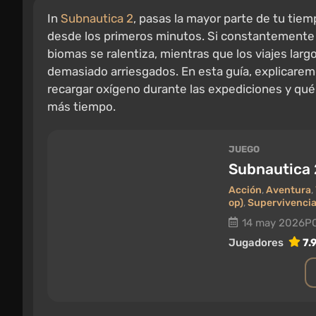
In
Subnautica 2
, pasas la mayor parte de tu tiemp
desde los primeros minutos. Si constantemente ti
biomas se ralentiza, mientras que los viajes lar
demasiado arriesgados. En esta guía, explicarem
recargar oxígeno durante las expediciones y qu
más tiempo.
JUEGO
Subnautica 
Acción
,
Aventura
,
op)
,
Supervivenci
14 may 2026
PC
Jugadores
7.