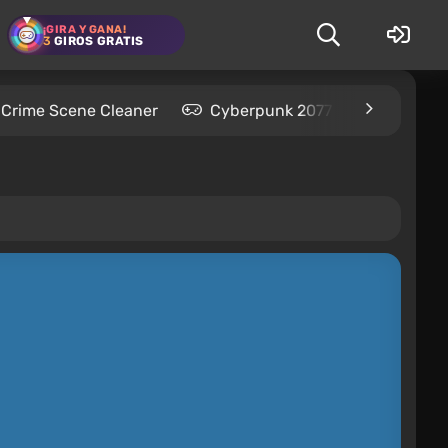
¡GIRA Y GANA!
3
GIROS GRATIS
Crime Scene Cleaner
Cyberpunk 2077
Kingdom