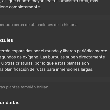
 así que cuanto mayor sea tu suministro total, más
 llene completamente.
enudo cerca de ubicaciones de la historia
Azules
están esparcidas por el mundo y liberan periódicamente
segundos de oxígeno. Las burbujas suben directamente
u otras criaturas, por lo que estas plantas son
la planificación de rutas para inmersiones largas.
tas plantas también brillan
Inundadas