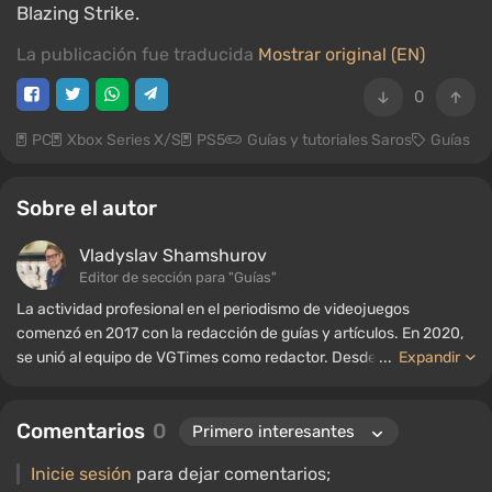
Blazing Strike.
La publicación fue traducida
Mostrar original (EN)
0
PC
Xbox Series X/S
PS5
Guías y tutoriales Saros
Guías
Sobre el autor
Vladyslav Shamshurov
Editor de sección para "Guías"
La actividad profesional en el periodismo de videojuegos
comenzó en 2017 con la redacción de guías y artículos. En 2020,
se unió al equipo de VGTimes como redactor. Desde 2022, ha
...
Expandir
ocupado el cargo de editor de sección para "Guías", mientras
continúa trabajando como autor colaborador.
Comentarios
0
Inicie sesión
para dejar comentarios;