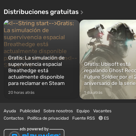
Distribuciones gratuitas
Gratis: La simulación de
supervivencia espacial
Gratis: Ubisoft está
Breathedge está
regalando Ghost Reco
actualmente disponible
Future Soldier por el 
para reclamar en Steam
aniversario de la serie
20 horas atrás
1 día atrás
Ayuda
Publicidad
Sobre nosotros
Equipo
Vacantes
Contactos
Política de privacidad
Fuente RSS
ES