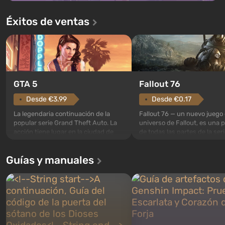
Éxitos de ventas
GTA 5
Fallout 76
Desde €3.99
Desde €0.17
La legendaria continuación de la
Fallout 76 — un nuevo juego 
popular serie Grand Theft Auto. La
universo de Fallout, es una 
acción tiene lugar en la ciudad de
de todas las partes de la seri
Los Santos, que ya fue apreciada en
excepción. Los eventos com
Grand Theft Auto: San Andreas . Por
en el Refugio 76, el primero 
Guías y manuales
primera vez, el juego contará la
construidos. Este, según la 
historia de tres personajes: Michael,
los especialistas de Vault-Te
Trevor y Franklin, entre los cuales
abrirse primero después de
podrás cambi...
caigan las bombas n...