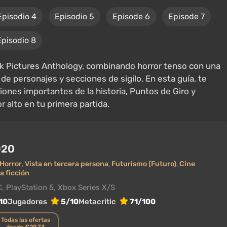
Episodio 4
Episodio 5
Episode 6
Episode 7
Episodio 8
k Pictures Anthology, combinando horror tenso con una
e personajes y secciones de sigilo. En esta guía, te
iones importantes de la historia, Puntos de Giro y
 alto en tu primera partida.
020
Horror
,
Vista en tercera persona
,
Futurismo (Futuro)
,
Cine
a ficción
, PlayStation 5, Xbox Series X/S
10
Jugadores
5/10
Metacritic
71/100
Todas las ofertas
desde €29.73