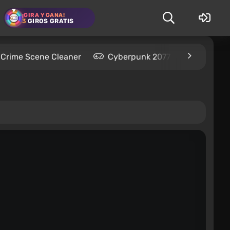
¡GIRA Y GANA!
3
GIROS GRATIS
Crime Scene Cleaner
Cyberpunk 2077
Kingdom