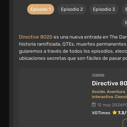
Episode 1
Episodio 2
Episodio 3
Directive 8020
es una nueva entrada en The Dar
historia ramificada, QTEs, muertes permanentes d
guiaremos a través de todos los episodios, elecc
ubicaciones secretas que son fáciles de pasar por
JUEGO
Directive 8
Acción
,
Aventura
,
interactivo
,
Cienci
12 may 2026
PC
VGTimes
7.3/