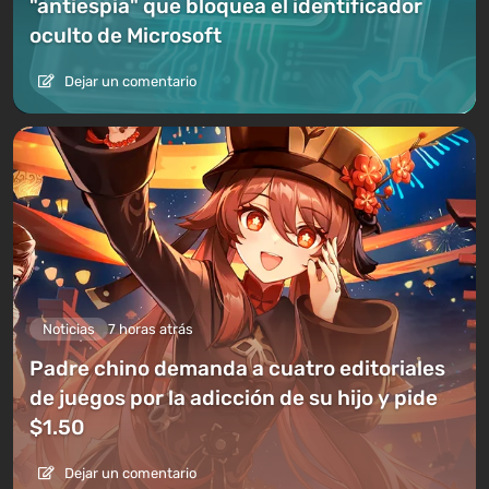
"antiespia" que bloquea el identificador
oculto de Microsoft
Dejar un comentario
Noticias
7 horas atrás
Padre chino demanda a cuatro editoriales
de juegos por la adicción de su hijo y pide
$1.50
Dejar un comentario