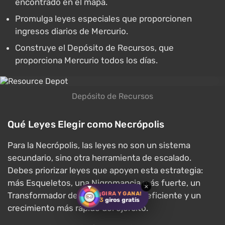
encontrado en el mapa.
Promulga leyes especiales que proporcionen
ingresos diarios de Mercurio.
Construye el Depósito de Recursos, que
proporciona Mercurio todos los días.
Depósito de Recursos
Qué Leyes Elegir como Necrópolis
Para la Necrópolis, las leyes no son un sistema
secundario, sino otra herramienta de escalado.
Debes priorizar leyes que apoyen esta estrategia:
más Esqueletos, una Nigromancia más fuerte, un
×
¡GIRA Y GANA!
Transformador de No Muertos más eficiente y un
3
giros gratis
crecimiento más rápido del ejército.