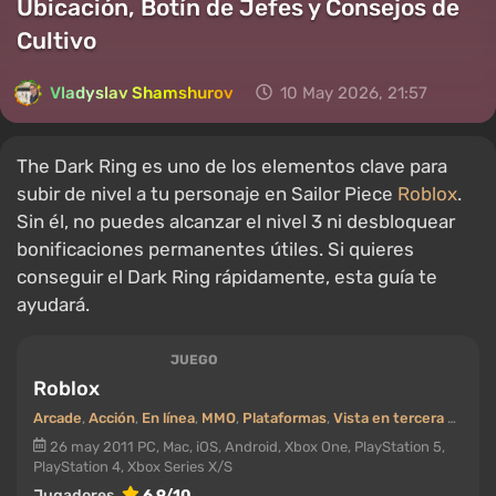
Ubicación, Botín de Jefes y Consejos de
Cultivo
Vladyslav Shamshurov
10 May 2026, 21:57
The Dark Ring es uno de los elementos clave para
subir de nivel a tu personaje en Sailor Piece
Roblox
.
Sin él, no puedes alcanzar el nivel 3 ni desbloquear
bonificaciones permanentes útiles. Si quieres
conseguir el Dark Ring rápidamente, esta guía te
ayudará.
JUEGO
Roblox
Arcade
,
Acción
,
En línea
,
MMO
,
Plataformas
,
Vista en tercera persona
26 may 2011
PC, Mac, iOS, Android, Xbox One, PlayStation 5,
PlayStation 4, Xbox Series X/S
Jugadores
6.9/10