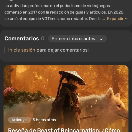
La actividad profesional en el periodismo de videojuegos
comenzó en 2017 con la redacción de guías y artículos. En 2020,
se unió al equipo de VGTimes como redactor. Desde 2022, ha
...
Expandir
ocupado el cargo de editor de sección para "Guías", mientras
continúa trabajando como autor colaborador.
Comentarios
0
Inicie sesión
para dejar comentarios;
Artículos
15 horas atrás
Reseña de Beast of Reincarnation: ¿Cómo