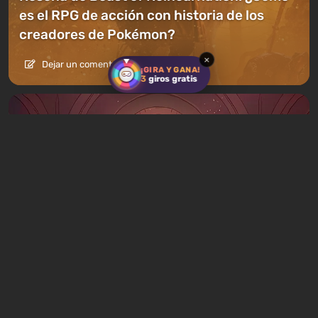
es el RPG de acción con historia de los
creadores de Pokémon?
×
Dejar un comentario
¡GIRA Y GANA!
3
giros gratis
Artículos
16 horas atrás
Qué jugar este fin de semana, 8-9 de
agosto: LAS 9 mejores selecciones de los
editores de VGTimes