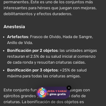
permanentes. Este es uno de los conjuntos más
interesantes para héroes que juegan con mejoras,
debilitamientos y efectos duraderos.
Anestesia
Artefactos
: Frasco de Olvido, Hada de Sangre,
Anillo de Vida.
Bonificación por 2 objetos
: las unidades amigas
restauran el 2.5% de su salud inicial al comienzo
de cada ronda y resucitan criaturas caídas.
Bonificación por 3 objetos
: +25% de salud
máxima para todas las criaturas amigas.
×
Este conjunto funciona muy bien si juegas con
¡GIRA Y GANA!
3
giros gratis
ejércitos grandes y te enfocas en el daño de
criaturas. La bonificación de dos objetos es