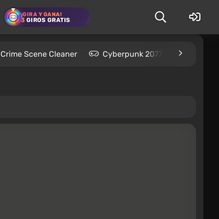
¡GIRA Y GANA!
3
GIROS GRATIS
Crime Scene Cleaner
Cyberpunk 2077
Kingdom