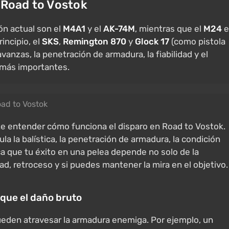
 Road to Vostok
ón actual son el
M4A1
y el
AK-74M
, mientras que el
M24
e
rincipio, el
SKS
,
Remington 870
y
Glock 17
(como pistola
anzas, la penetración de armadura, la fiabilidad y el
 más importantes.
ad to Vostok
nte entender cómo funciona el disparo en Road to Vostok.
la la balística, la penetración de armadura, la condición
ica que tu éxito en una pelea depende no solo de la
dad, retroceso y si puedes mantener la mira en el objetivo.
que el daño bruto
 pueden atravesar la armadura enemiga. Por ejemplo, un