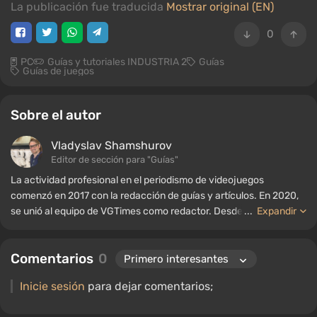
La publicación fue traducida
Mostrar original (EN)
0
PC
Guías y tutoriales INDUSTRIA 2
Guías
Guías de juegos
Sobre el autor
Vladyslav Shamshurov
Editor de sección para "Guías"
La actividad profesional en el periodismo de videojuegos
comenzó en 2017 con la redacción de guías y artículos. En 2020,
se unió al equipo de VGTimes como redactor. Desde 2022, ha
...
Expandir
ocupado el cargo de editor de sección para "Guías", mientras
continúa trabajando como autor colaborador.
Comentarios
0
Inicie sesión
para dejar comentarios;